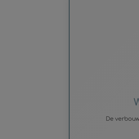
W
De verbouwi