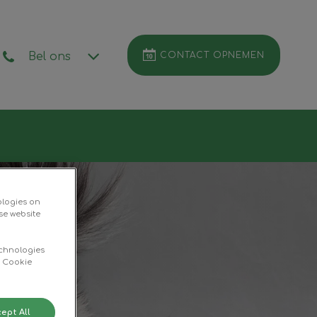
CONTACT OPNEMEN
Bel ons
Zoek
ologies on
se website
echnologies
d Cookie
ept All