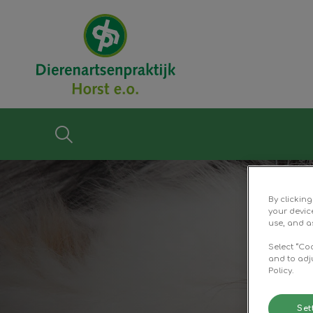
Homepage Diere
Zoek
Zoek
By clickin
your devic
use, and as
Select “Co
and to adj
Policy.
Set