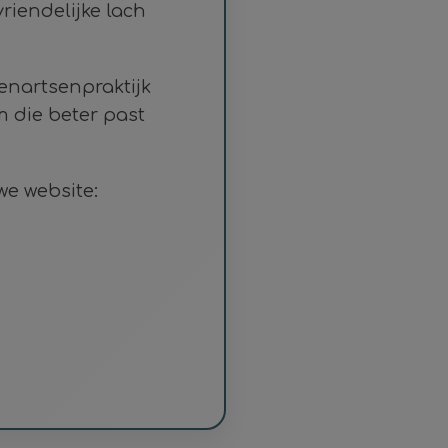
riendelijke lach
nartsenpraktijk
m die beter past
we website: