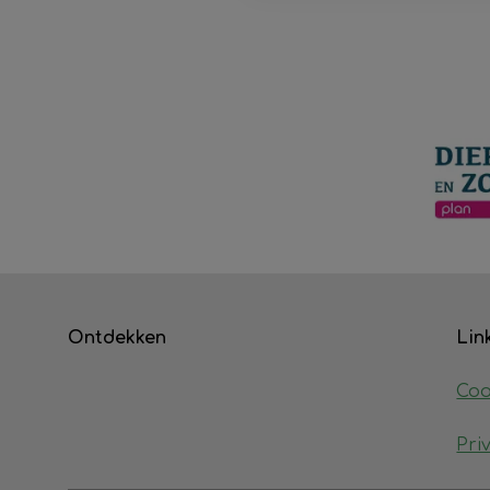
Ontdekken
Lin
Coo
Pri