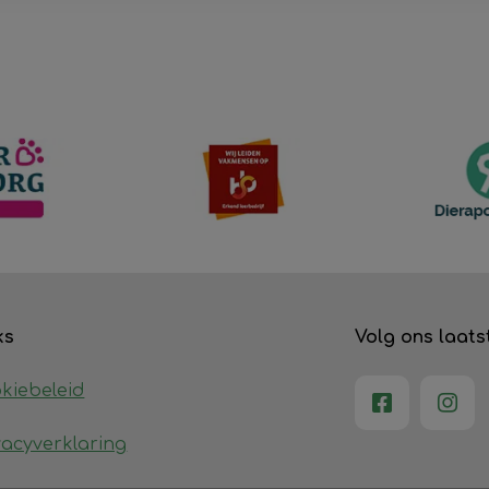
ks
Volg ons laats
kiebeleid
vacyverklaring