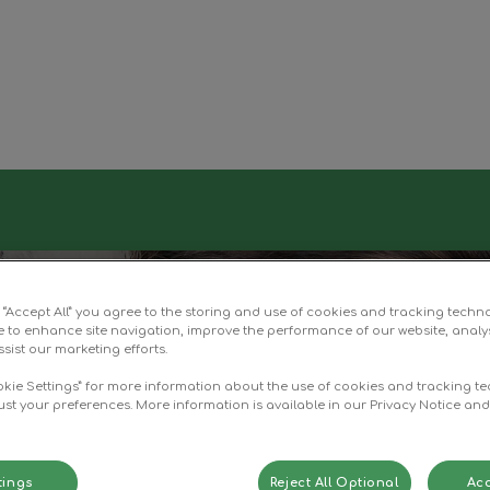
nartsenpraktijk Horst
g “Accept All” you agree to the storing and use of cookies and tracking techn
e to enhance site navigation, improve the performance of our website, analy
sist our marketing efforts.
okie Settings” for more information about the use of cookies and tracking t
ust your preferences. More information is available in our Privacy Notice an
tings
Reject All Optional
Acc