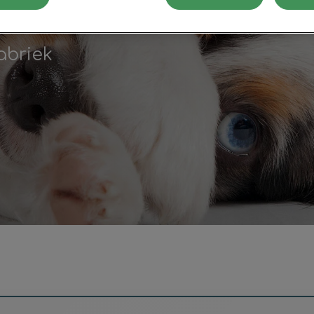
k Horst
abriek